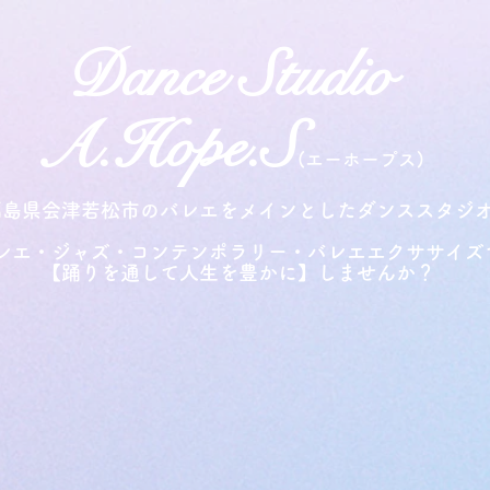
Dance Studio
A.
H
ope.S
(
エーホープス)
福島県会津若松市のバレエをメインとしたダンススタジ
レエ・ジャズ・コンテンポラリー・バレエエクササイズ
​【踊りを通して人生を豊かに】しませんか？