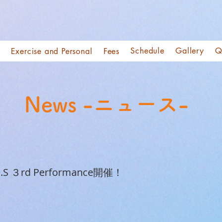
Schedule
Gallery
Q
Exercise and Personal
Fees
News -ニュース-
 ３rd Performance開催！